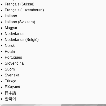
Français (Suisse)
Français (Luxembourg)
Italiano
Italiano (Svizzera)
Magyar
Nederlands
Nederlands (België)
Norsk
Polski
Português
Slovenčina
Suomi
Svenska
Türkçe
Ελληνικά
日本語
한국어