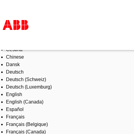
Select Language
Products & Solutions
Čeština
Industries
Chinese
Services
Dansk
About us
Deutsch
Where to buy
Deutsch (Schweiz)
Contact us
Deutsch (Luxemburg)
Careers
English
English (Canada)
Español
Français
Français (Belgique)
Français (Canada)