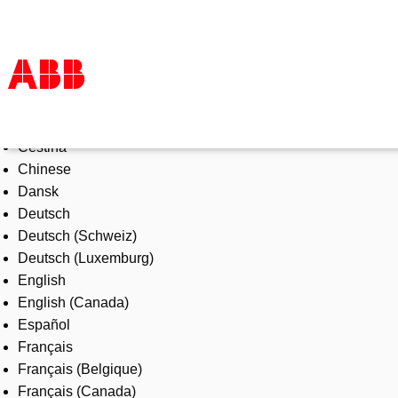
Select Language
Products & Solutions
Čeština
Industries
Chinese
Services
Dansk
About us
Deutsch
Where to buy
Deutsch (Schweiz)
Contact us
Deutsch (Luxemburg)
Careers
English
English (Canada)
Español
Français
Français (Belgique)
Français (Canada)