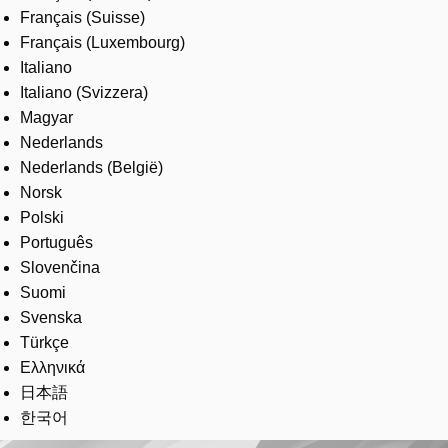
Français (Suisse)
Français (Luxembourg)
Italiano
Italiano (Svizzera)
Magyar
Nederlands
Nederlands (België)
Norsk
Polski
Português
Slovenčina
Suomi
Svenska
Türkçe
Ελληνικά
日本語
한국어