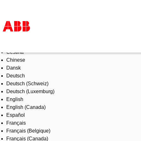
Select Language
Products & Solutions
Čeština
Industries
Chinese
Services
Dansk
About us
Deutsch
Where to buy
Deutsch (Schweiz)
Contact us
Deutsch (Luxemburg)
Careers
English
English (Canada)
Español
Français
Français (Belgique)
Français (Canada)