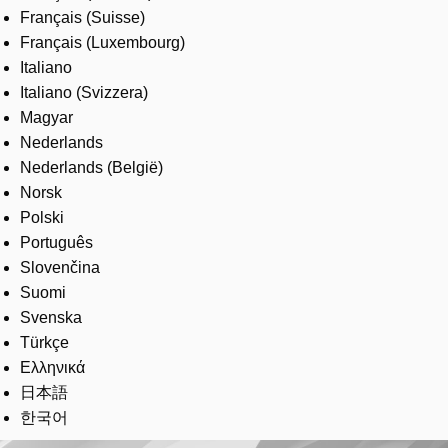
Français (Suisse)
Français (Luxembourg)
Italiano
Italiano (Svizzera)
Magyar
Nederlands
Nederlands (België)
Norsk
Polski
Português
Slovenčina
Suomi
Svenska
Türkçe
Ελληνικά
日本語
한국어