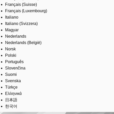
Français (Suisse)
Français (Luxembourg)
Italiano
Italiano (Svizzera)
Magyar
Nederlands
Nederlands (België)
Norsk
Polski
Português
Slovenčina
Suomi
Svenska
Türkçe
Ελληνικά
日本語
한국어