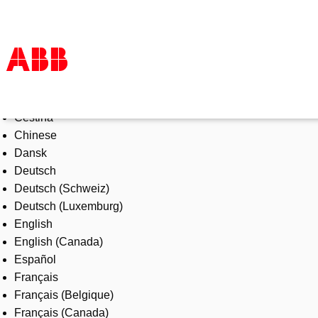
Select Language
Products & Solutions
Čeština
Industries
Chinese
Services
Dansk
About us
Deutsch
Where to buy
Deutsch (Schweiz)
Contact us
Deutsch (Luxemburg)
Careers
English
English (Canada)
Español
Français
Français (Belgique)
Français (Canada)