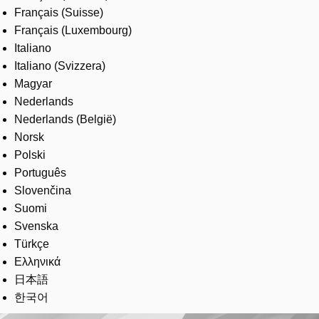
Français (Suisse)
Français (Luxembourg)
Italiano
Italiano (Svizzera)
Magyar
Nederlands
Nederlands (België)
Norsk
Polski
Português
Slovenčina
Suomi
Svenska
Türkçe
Ελληνικά
日本語
한국어