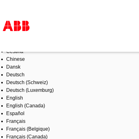
Select Language
Products & Solutions
Čeština
Industries
Chinese
Services
Dansk
About us
Deutsch
Where to buy
Deutsch (Schweiz)
Contact us
Deutsch (Luxemburg)
Careers
English
English (Canada)
Español
Français
Français (Belgique)
Français (Canada)