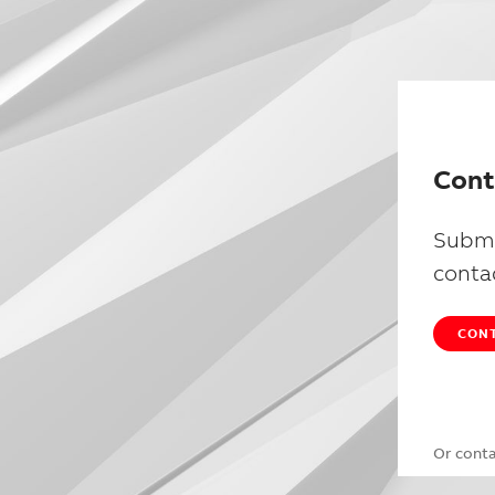
Cont
Submi
conta
CONT
Or cont