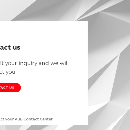
act us
t your inquiry and we will
ct you
ACT US
act your
ABB Contact Center