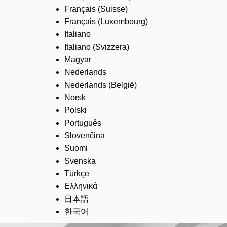
Français (Suisse)
Français (Luxembourg)
Italiano
Italiano (Svizzera)
Magyar
Nederlands
Nederlands (België)
Norsk
Polski
Português
Slovenčina
Suomi
Svenska
Türkçe
Ελληνικά
日本語
한국어