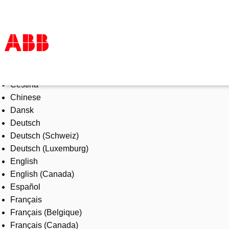
Select Language
Products & Solutions
Čeština
Industries
Chinese
Services
Dansk
About us
Deutsch
Where to buy
Deutsch (Schweiz)
Contact us
Deutsch (Luxemburg)
Careers
English
English (Canada)
Español
Français
Français (Belgique)
Français (Canada)