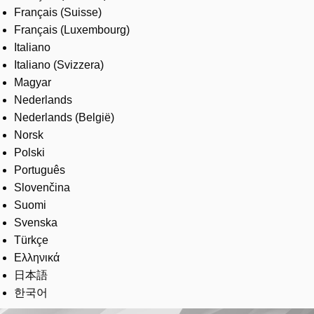
Français (Suisse)
Français (Luxembourg)
Italiano
Italiano (Svizzera)
Magyar
Nederlands
Nederlands (België)
Norsk
Polski
Português
Slovenčina
Suomi
Svenska
Türkçe
Ελληνικά
日本語
한국어