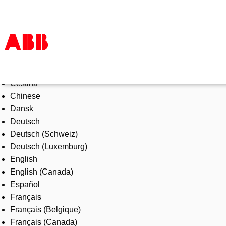
Select Language
Products & Solutions
Čeština
Industries
Chinese
Services
Dansk
About us
Deutsch
Where to buy
Deutsch (Schweiz)
Contact us
Deutsch (Luxemburg)
Careers
English
English (Canada)
Español
Français
Français (Belgique)
Français (Canada)