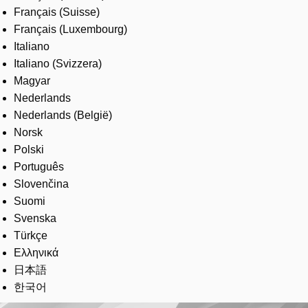
Français (Suisse)
Français (Luxembourg)
Italiano
Italiano (Svizzera)
Magyar
Nederlands
Nederlands (België)
Norsk
Polski
Português
Slovenčina
Suomi
Svenska
Türkçe
Ελληνικά
日本語
한국어