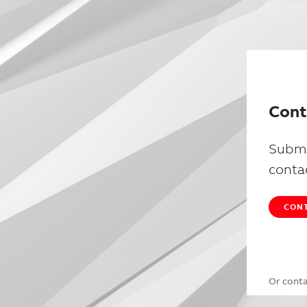
Cont
Submi
conta
CONT
Or cont