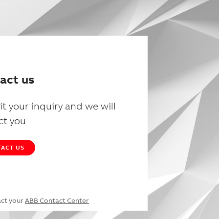
act us
t your inquiry and we will
ct you
ACT US
act your
ABB Contact Center