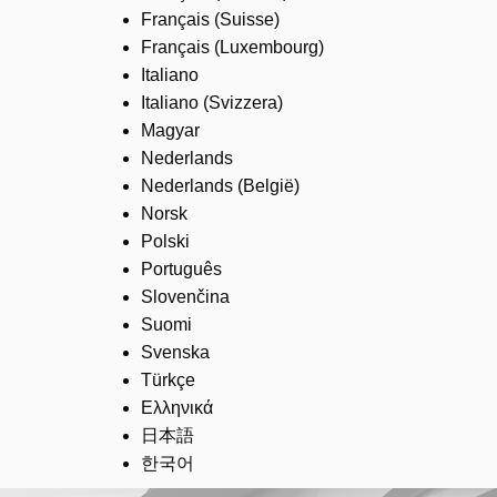
Français (Suisse)
Français (Luxembourg)
Italiano
Italiano (Svizzera)
Magyar
Nederlands
Nederlands (België)
Norsk
Polski
Português
Slovenčina
Suomi
Svenska
Türkçe
Ελληνικά
日本語
한국어