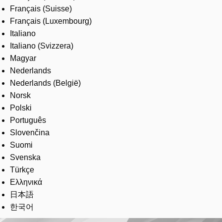
Français (Suisse)
Français (Luxembourg)
Italiano
Italiano (Svizzera)
Magyar
Nederlands
Nederlands (België)
Norsk
Polski
Português
Slovenčina
Suomi
Svenska
Türkçe
Ελληνικά
日本語
한국어