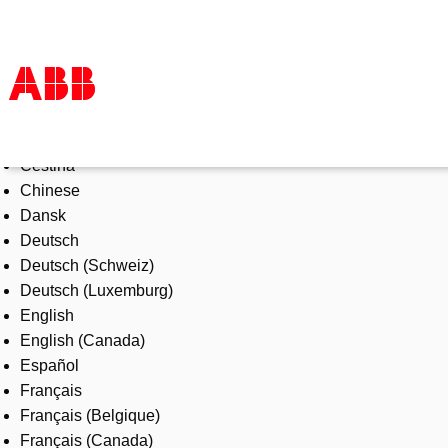
Select Language
Products & Solutions
Čeština
Industries
Chinese
Services
Dansk
About us
Deutsch
Where to buy
Deutsch (Schweiz)
Contact us
Deutsch (Luxemburg)
Careers
English
English (Canada)
Español
Français
Français (Belgique)
Français (Canada)