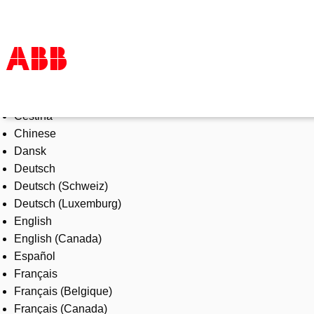
Select Language
Products & Solutions
Čeština
Industries
Chinese
Services
Dansk
About us
Deutsch
Where to buy
Deutsch (Schweiz)
Contact us
Deutsch (Luxemburg)
Careers
English
English (Canada)
Español
Français
Français (Belgique)
Français (Canada)