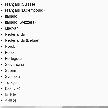
Français (Suisse)
Français (Luxembourg)
Italiano
Italiano (Svizzera)
Magyar
Nederlands
Nederlands (België)
Norsk
Polski
Português
Slovenčina
Suomi
Svenska
Türkçe
Ελληνικά
日本語
한국어