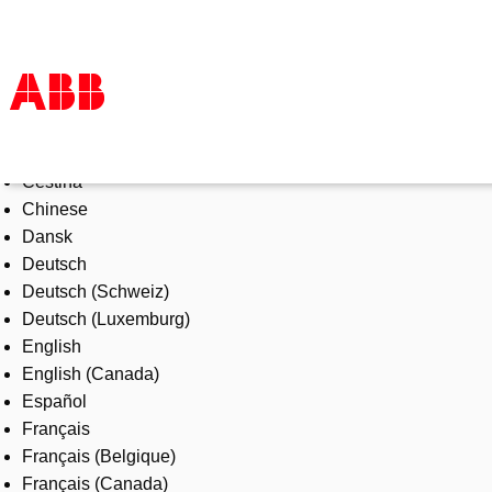
Select Language
Products & Solutions
Čeština
Industries
Chinese
Services
Dansk
About us
Deutsch
Where to buy
Deutsch (Schweiz)
Contact us
Deutsch (Luxemburg)
Careers
English
English (Canada)
Español
Français
Français (Belgique)
Français (Canada)