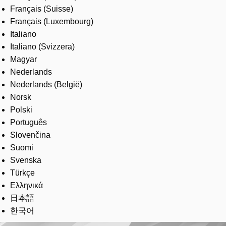
Français (Suisse)
Français (Luxembourg)
Italiano
Italiano (Svizzera)
Magyar
Nederlands
Nederlands (België)
Norsk
Polski
Português
Slovenčina
Suomi
Svenska
Türkçe
Ελληνικά
日本語
한국어