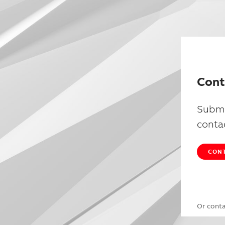
Cont
Submi
conta
CONT
Or cont