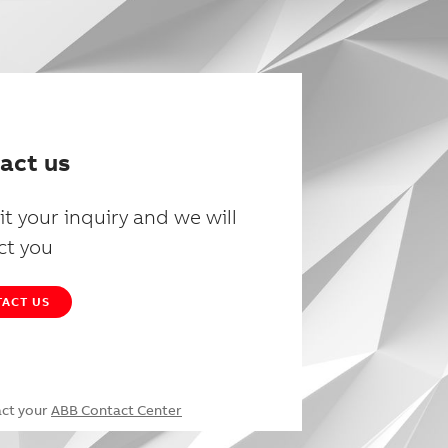
act us
t your inquiry and we will
ct you
ACT US
act your
ABB Contact Center