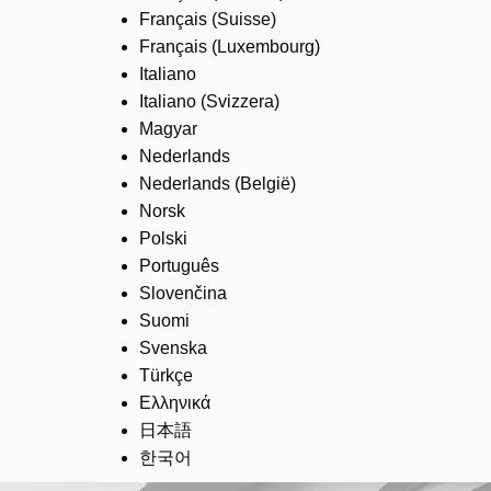
Français (Suisse)
Français (Luxembourg)
Italiano
Italiano (Svizzera)
Magyar
Nederlands
Nederlands (België)
Norsk
Polski
Português
Slovenčina
Suomi
Svenska
Türkçe
Ελληνικά
日本語
한국어