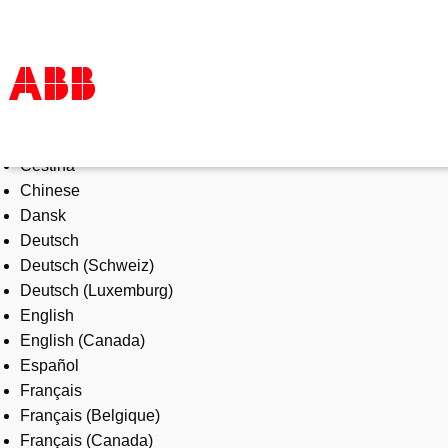
Select Language
Products & Solutions
Čeština
Industries
Chinese
Services
Dansk
About us
Deutsch
Where to buy
Deutsch (Schweiz)
Contact us
Deutsch (Luxemburg)
Careers
English
English (Canada)
Español
Français
Français (Belgique)
Français (Canada)