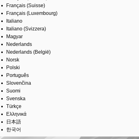
Français (Suisse)
Français (Luxembourg)
Italiano
Italiano (Svizzera)
Magyar
Nederlands
Nederlands (België)
Norsk
Polski
Português
Slovenčina
Suomi
Svenska
Türkçe
Ελληνικά
日本語
한국어