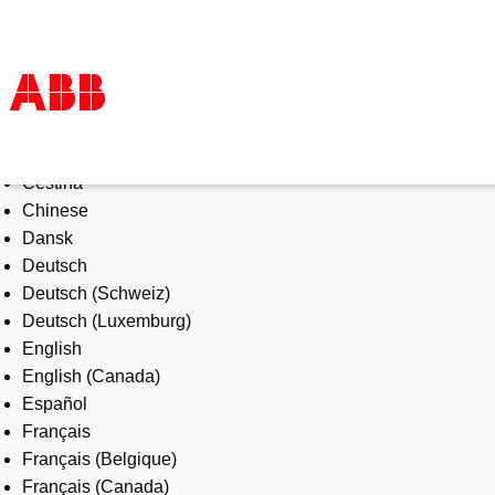
Select Language
Products & Solutions
Čeština
Industries
Chinese
Services
Dansk
About us
Deutsch
Where to buy
Deutsch (Schweiz)
Contact us
Deutsch (Luxemburg)
Careers
English
English (Canada)
Español
Français
Français (Belgique)
Français (Canada)