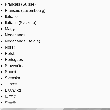
Français (Suisse)
Français (Luxembourg)
Italiano
Italiano (Svizzera)
Magyar
Nederlands
Nederlands (België)
Norsk
Polski
Português
Slovenčina
Suomi
Svenska
Türkçe
Ελληνικά
日本語
한국어