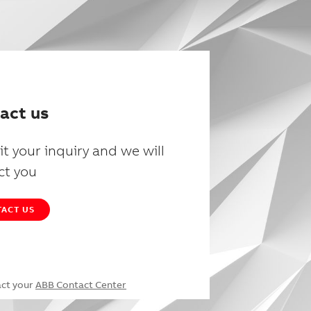
act us
t your inquiry and we will
ct you
ACT US
act your
ABB Contact Center