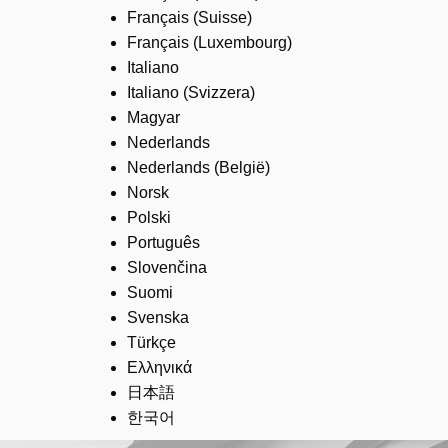
Français (Suisse)
Français (Luxembourg)
Italiano
Italiano (Svizzera)
Magyar
Nederlands
Nederlands (België)
Norsk
Polski
Português
Slovenčina
Suomi
Svenska
Türkçe
Ελληνικά
日本語
한국어