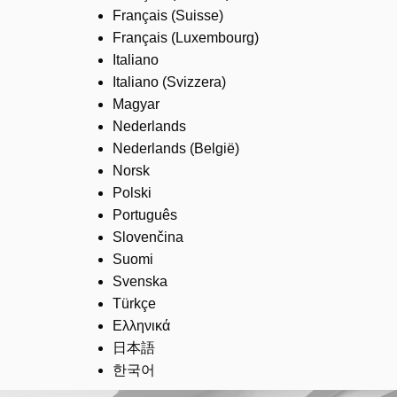
Français (Suisse)
Français (Luxembourg)
Italiano
Italiano (Svizzera)
Magyar
Nederlands
Nederlands (België)
Norsk
Polski
Português
Slovenčina
Suomi
Svenska
Türkçe
Ελληνικά
日本語
한국어