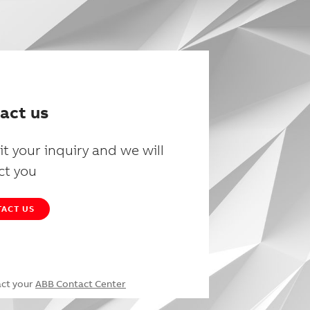
act us
t your inquiry and we will
ct you
ACT US
act your
ABB Contact Center