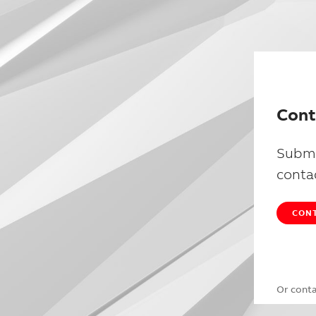
Cont
Submi
conta
CONT
Or cont