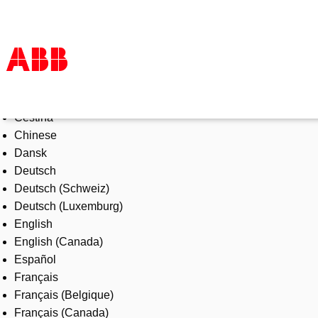
Select Language
Products & Solutions
Čeština
Industries
Chinese
Services
Dansk
About us
Deutsch
Where to buy
Deutsch (Schweiz)
Contact us
Deutsch (Luxemburg)
Careers
English
English (Canada)
Español
Français
Français (Belgique)
Français (Canada)