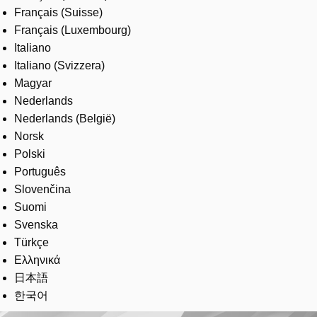
Français (Suisse)
Français (Luxembourg)
Italiano
Italiano (Svizzera)
Magyar
Nederlands
Nederlands (België)
Norsk
Polski
Português
Slovenčina
Suomi
Svenska
Türkçe
Ελληνικά
日本語
한국어