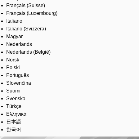
Français (Suisse)
Français (Luxembourg)
Italiano
Italiano (Svizzera)
Magyar
Nederlands
Nederlands (België)
Norsk
Polski
Português
Slovenčina
Suomi
Svenska
Türkçe
Ελληνικά
日本語
한국어