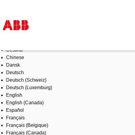
Select Language
Products & Solutions
Čeština
Industries
Chinese
Services
Dansk
About us
Deutsch
Where to buy
Deutsch (Schweiz)
Contact us
Deutsch (Luxemburg)
Careers
English
English (Canada)
Español
Français
Français (Belgique)
Français (Canada)