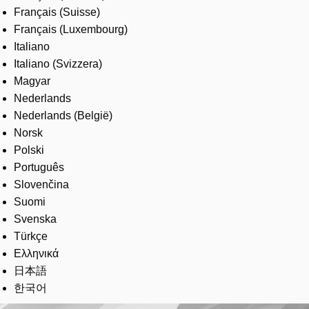
Français (Suisse)
Français (Luxembourg)
Italiano
Italiano (Svizzera)
Magyar
Nederlands
Nederlands (België)
Norsk
Polski
Português
Slovenčina
Suomi
Svenska
Türkçe
Ελληνικά
日本語
한국어