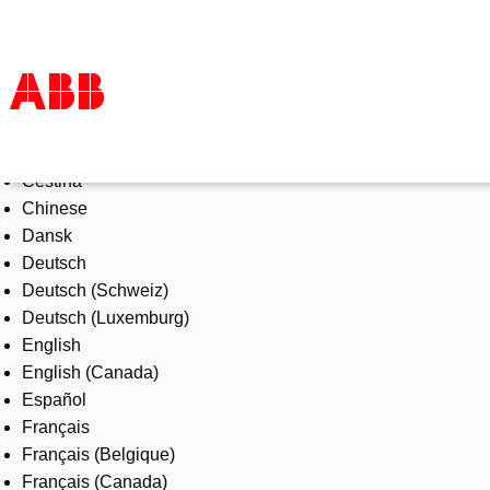
Select Language
Products & Solutions
Čeština
Industries
Chinese
Services
Dansk
About us
Deutsch
Where to buy
Deutsch (Schweiz)
Contact us
Deutsch (Luxemburg)
Careers
English
English (Canada)
Español
Français
Français (Belgique)
Français (Canada)