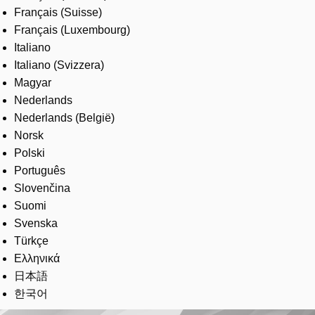
Français (Suisse)
Français (Luxembourg)
Italiano
Italiano (Svizzera)
Magyar
Nederlands
Nederlands (België)
Norsk
Polski
Português
Slovenčina
Suomi
Svenska
Türkçe
Ελληνικά
日本語
한국어