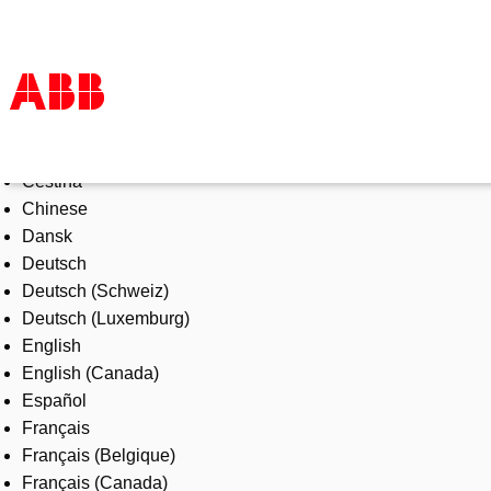
Select Language
Products & Solutions
Čeština
Industries
Chinese
Services
Dansk
About us
Deutsch
Where to buy
Deutsch (Schweiz)
Contact us
Deutsch (Luxemburg)
Careers
English
English (Canada)
Español
Français
Français (Belgique)
Français (Canada)