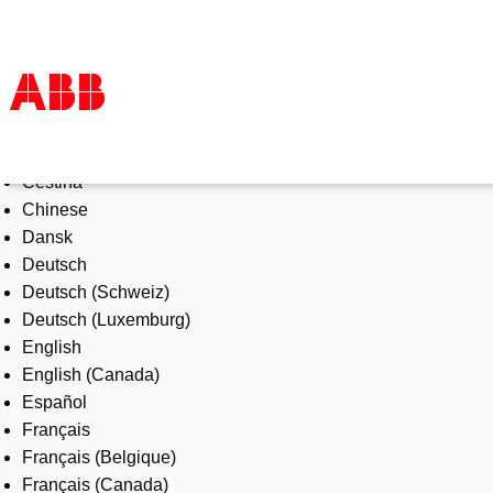
Select Language
Products & Solutions
Čeština
Industries
Chinese
Services
Dansk
About us
Deutsch
Where to buy
Deutsch (Schweiz)
Contact us
Deutsch (Luxemburg)
Careers
English
English (Canada)
Español
Français
Français (Belgique)
Français (Canada)