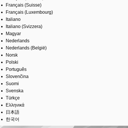
Français (Suisse)
Français (Luxembourg)
Italiano
Italiano (Svizzera)
Magyar
Nederlands
Nederlands (België)
Norsk
Polski
Português
Slovenčina
Suomi
Svenska
Türkçe
Ελληνικά
日本語
한국어