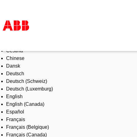
Select Language
Products & Solutions
Čeština
Industries
Chinese
Services
Dansk
About us
Deutsch
Where to buy
Deutsch (Schweiz)
Contact us
Deutsch (Luxemburg)
Careers
English
English (Canada)
Español
Français
Français (Belgique)
Français (Canada)