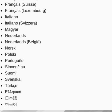
Français (Suisse)
Français (Luxembourg)
Italiano
Italiano (Svizzera)
Magyar
Nederlands
Nederlands (België)
Norsk
Polski
Português
Slovenčina
Suomi
Svenska
Türkçe
Ελληνικά
日本語
한국어