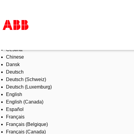
Select Language
Products & Solutions
Čeština
Industries
Chinese
Services
Dansk
About us
Deutsch
Where to buy
Deutsch (Schweiz)
Contact us
Deutsch (Luxemburg)
Careers
English
English (Canada)
Español
Français
Français (Belgique)
Français (Canada)