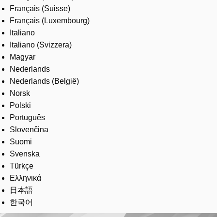
Français (Suisse)
Français (Luxembourg)
Italiano
Italiano (Svizzera)
Magyar
Nederlands
Nederlands (België)
Norsk
Polski
Português
Slovenčina
Suomi
Svenska
Türkçe
Ελληνικά
日本語
한국어