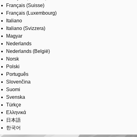
Français (Suisse)
Français (Luxembourg)
Italiano
Italiano (Svizzera)
Magyar
Nederlands
Nederlands (België)
Norsk
Polski
Português
Slovenčina
Suomi
Svenska
Türkçe
Ελληνικά
日本語
한국어