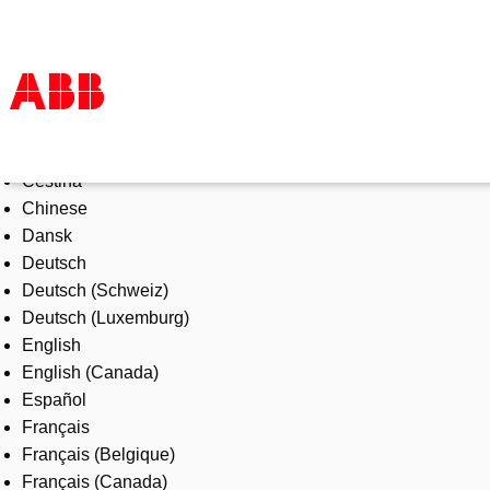
Select Language
Products & Solutions
Čeština
Industries
Chinese
Services
Dansk
About us
Deutsch
Where to buy
Deutsch (Schweiz)
Contact us
Deutsch (Luxemburg)
Careers
English
English (Canada)
Español
Français
Français (Belgique)
Français (Canada)