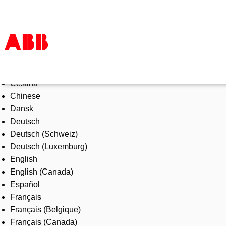
Select Language
Products & Solutions
Čeština
Industries
Chinese
Services
Dansk
About us
Deutsch
Where to buy
Deutsch (Schweiz)
Contact us
Deutsch (Luxemburg)
Careers
English
English (Canada)
Español
Français
Français (Belgique)
Français (Canada)