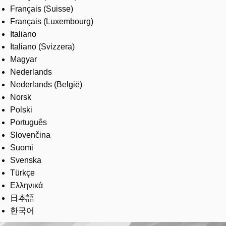
Français (Suisse)
Français (Luxembourg)
Italiano
Italiano (Svizzera)
Magyar
Nederlands
Nederlands (België)
Norsk
Polski
Português
Slovenčina
Suomi
Svenska
Türkçe
Ελληνικά
日本語
한국어