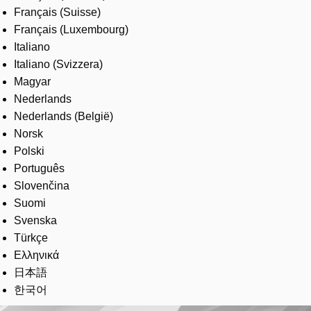
Français (Suisse)
Français (Luxembourg)
Italiano
Italiano (Svizzera)
Magyar
Nederlands
Nederlands (België)
Norsk
Polski
Português
Slovenčina
Suomi
Svenska
Türkçe
Ελληνικά
日本語
한국어