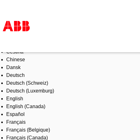
Select Language
Products & Solutions
Čeština
Industries
Chinese
Services
Dansk
About us
Deutsch
Where to buy
Deutsch (Schweiz)
Contact us
Deutsch (Luxemburg)
Careers
English
English (Canada)
Español
Français
Français (Belgique)
Français (Canada)