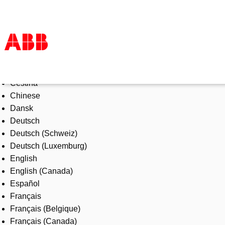
Select Language
Products & Solutions
Čeština
Industries
Chinese
Services
Dansk
About us
Deutsch
Where to buy
Deutsch (Schweiz)
Contact us
Deutsch (Luxemburg)
Careers
English
English (Canada)
Español
Français
Français (Belgique)
Français (Canada)