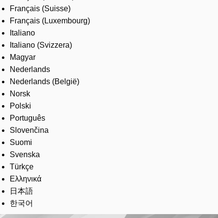
Français (Suisse)
Français (Luxembourg)
Italiano
Italiano (Svizzera)
Magyar
Nederlands
Nederlands (België)
Norsk
Polski
Português
Slovenčina
Suomi
Svenska
Türkçe
Ελληνικά
日本語
한국어