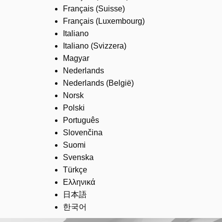
Français (Suisse)
Français (Luxembourg)
Italiano
Italiano (Svizzera)
Magyar
Nederlands
Nederlands (België)
Norsk
Polski
Português
Slovenčina
Suomi
Svenska
Türkçe
Ελληνικά
日本語
한국어