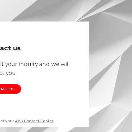
act us
t your inquiry and we will
ct you
ACT US
act your
ABB Contact Center