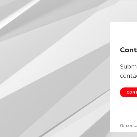
Cont
Submi
conta
CONT
Or cont