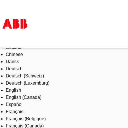
Select Language
Products & Solutions
Čeština
Industries
Chinese
Services
Dansk
About us
Deutsch
Where to buy
Deutsch (Schweiz)
Contact us
Deutsch (Luxemburg)
Careers
English
English (Canada)
Español
Français
Français (Belgique)
Français (Canada)