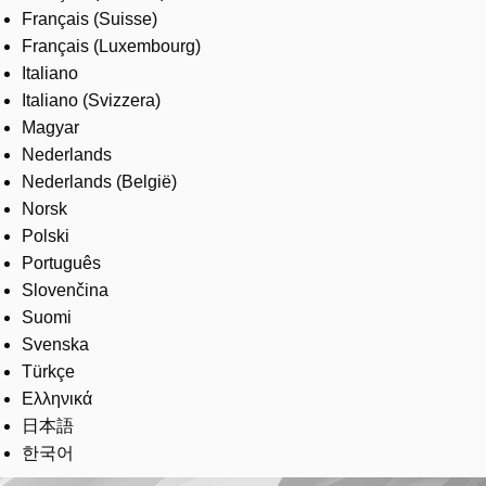
Français (Suisse)
Français (Luxembourg)
Italiano
Italiano (Svizzera)
Magyar
Nederlands
Nederlands (België)
Norsk
Polski
Português
Slovenčina
Suomi
Svenska
Türkçe
Ελληνικά
日本語
한국어