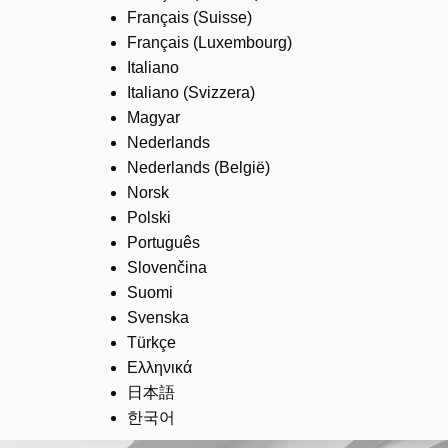
Français (Suisse)
Français (Luxembourg)
Italiano
Italiano (Svizzera)
Magyar
Nederlands
Nederlands (België)
Norsk
Polski
Português
Slovenčina
Suomi
Svenska
Türkçe
Ελληνικά
日本語
한국어