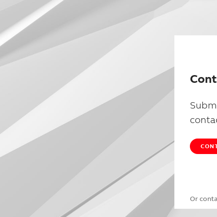
Cont
Submi
conta
CONT
Or cont