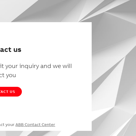
act us
t your inquiry and we will
ct you
ACT US
act your
ABB Contact Center