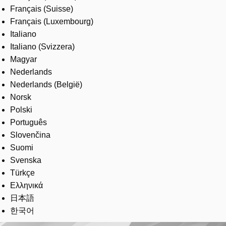
Français (Suisse)
Français (Luxembourg)
Italiano
Italiano (Svizzera)
Magyar
Nederlands
Nederlands (België)
Norsk
Polski
Português
Slovenčina
Suomi
Svenska
Türkçe
Ελληνικά
日本語
한국어