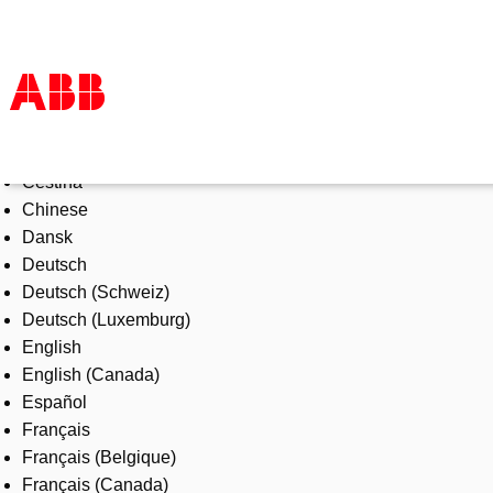
Select Language
Products & Solutions
Čeština
Industries
Chinese
Services
Dansk
About us
Deutsch
Where to buy
Deutsch (Schweiz)
Contact us
Deutsch (Luxemburg)
Careers
English
English (Canada)
Español
Français
Français (Belgique)
Français (Canada)