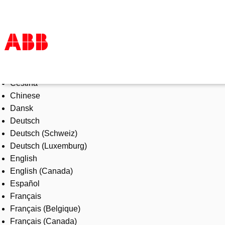
Select Language
Products & Solutions
Čeština
Industries
Chinese
Services
Dansk
About us
Deutsch
Where to buy
Deutsch (Schweiz)
Contact us
Deutsch (Luxemburg)
Careers
English
English (Canada)
Español
Français
Français (Belgique)
Français (Canada)