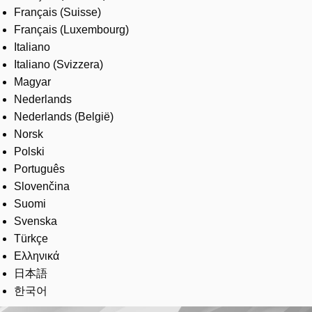
Français (Suisse)
Français (Luxembourg)
Italiano
Italiano (Svizzera)
Magyar
Nederlands
Nederlands (België)
Norsk
Polski
Português
Slovenčina
Suomi
Svenska
Türkçe
Ελληνικά
日本語
한국어