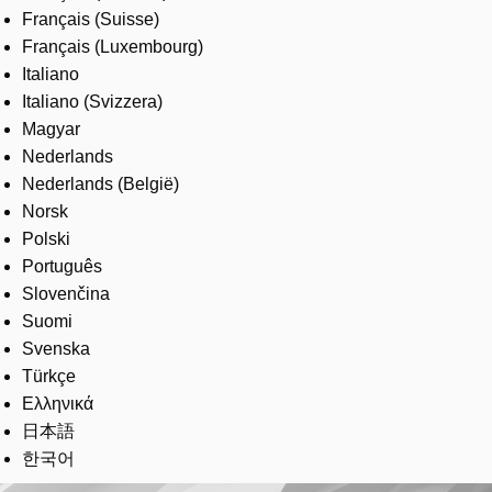
Français (Suisse)
Français (Luxembourg)
Italiano
Italiano (Svizzera)
Magyar
Nederlands
Nederlands (België)
Norsk
Polski
Português
Slovenčina
Suomi
Svenska
Türkçe
Ελληνικά
日本語
한국어