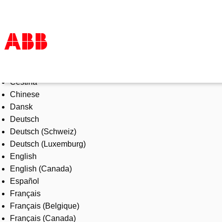
Select Language
Products & Solutions
Čeština
Industries
Chinese
Services
Dansk
About us
Deutsch
Where to buy
Deutsch (Schweiz)
Contact us
Deutsch (Luxemburg)
Careers
English
English (Canada)
Español
Français
Français (Belgique)
Français (Canada)