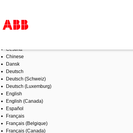
Select Language
Products & Solutions
Čeština
Industries
Chinese
Services
Dansk
About us
Deutsch
Where to buy
Deutsch (Schweiz)
Contact us
Deutsch (Luxemburg)
Careers
English
English (Canada)
Español
Français
Français (Belgique)
Français (Canada)