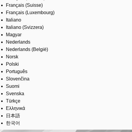
Français (Suisse)
Français (Luxembourg)
Italiano
Italiano (Svizzera)
Magyar
Nederlands
Nederlands (België)
Norsk
Polski
Português
Slovenčina
Suomi
Svenska
Türkçe
Ελληνικά
日本語
한국어