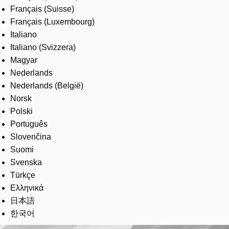
Français (Suisse)
Français (Luxembourg)
Italiano
Italiano (Svizzera)
Magyar
Nederlands
Nederlands (België)
Norsk
Polski
Português
Slovenčina
Suomi
Svenska
Türkçe
Ελληνικά
日本語
한국어