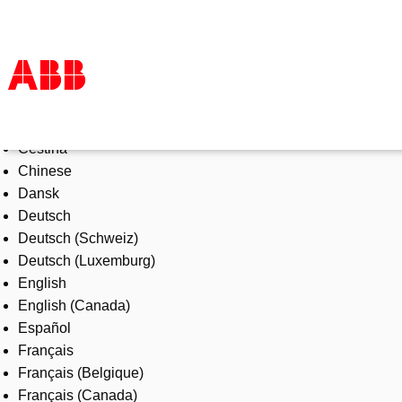
Select Language
Products & Solutions
Čeština
Industries
Chinese
Services
Dansk
About us
Deutsch
Where to buy
Deutsch (Schweiz)
Contact us
Deutsch (Luxemburg)
Careers
English
English (Canada)
Español
Français
Français (Belgique)
Français (Canada)