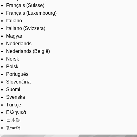
Français (Suisse)
Français (Luxembourg)
Italiano
Italiano (Svizzera)
Magyar
Nederlands
Nederlands (België)
Norsk
Polski
Português
Slovenčina
Suomi
Svenska
Türkçe
Ελληνικά
日本語
한국어