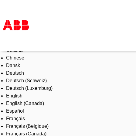
Select Language
Products & Solutions
Čeština
Industries
Chinese
Services
Dansk
About us
Deutsch
Where to buy
Deutsch (Schweiz)
Contact us
Deutsch (Luxemburg)
Careers
English
English (Canada)
Español
Français
Français (Belgique)
Français (Canada)