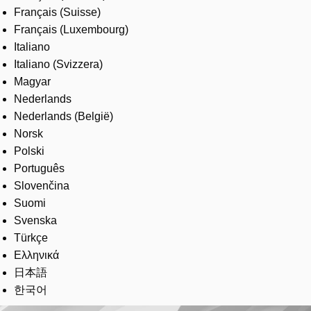
Français (Suisse)
Français (Luxembourg)
Italiano
Italiano (Svizzera)
Magyar
Nederlands
Nederlands (België)
Norsk
Polski
Português
Slovenčina
Suomi
Svenska
Türkçe
Ελληνικά
日本語
한국어