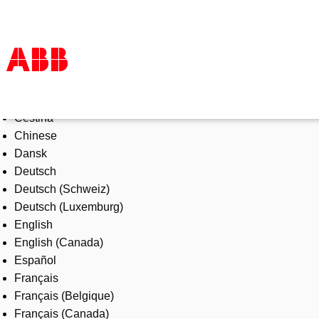
Select Language
Products & Solutions
Čeština
Industries
Chinese
Services
Dansk
About us
Deutsch
Where to buy
Deutsch (Schweiz)
Contact us
Deutsch (Luxemburg)
Careers
English
English (Canada)
Español
Français
Français (Belgique)
Français (Canada)