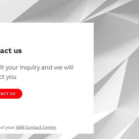
act us
t your inquiry and we will
ct you
ACT US
act your
ABB Contact Center