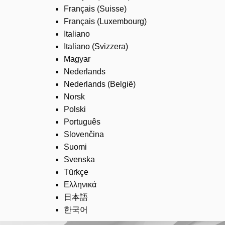
Français (Suisse)
Français (Luxembourg)
Italiano
Italiano (Svizzera)
Magyar
Nederlands
Nederlands (België)
Norsk
Polski
Português
Slovenčina
Suomi
Svenska
Türkçe
Ελληνικά
日本語
한국어