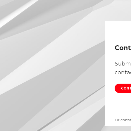
Cont
Submi
conta
CONT
Or cont