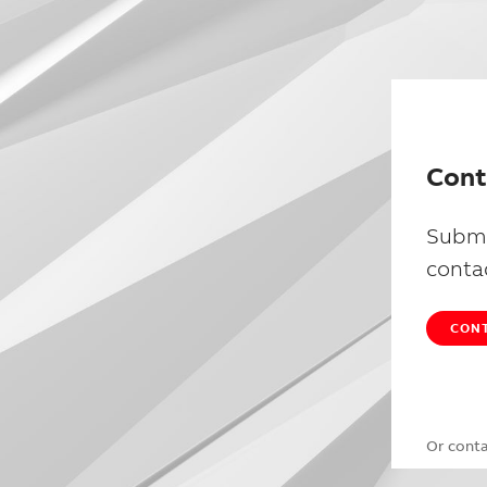
Cont
Submi
conta
CONT
Or cont