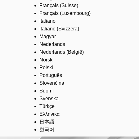
Français (Suisse)
Français (Luxembourg)
Italiano
Italiano (Svizzera)
Magyar
Nederlands
Nederlands (België)
Norsk
Polski
Português
Slovenčina
Suomi
Svenska
Türkçe
Ελληνικά
日本語
한국어