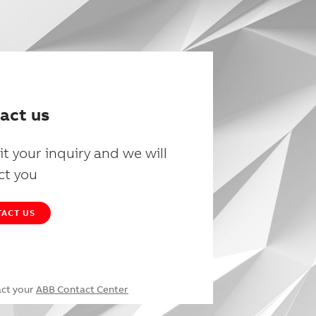
act us
t your inquiry and we will
ct you
ACT US
act your
ABB Contact Center