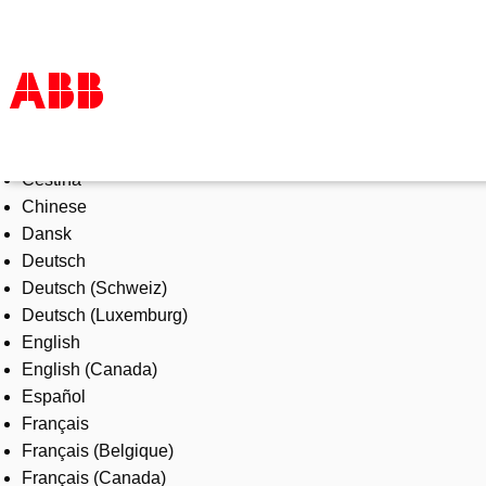
Select Language
Products & Solutions
Čeština
Industries
Chinese
Services
Dansk
About us
Deutsch
Where to buy
Deutsch (Schweiz)
Contact us
Deutsch (Luxemburg)
Careers
English
English (Canada)
Español
Français
Français (Belgique)
Français (Canada)