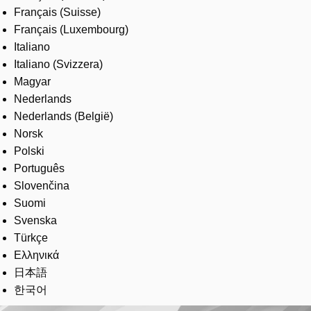
Français (Suisse)
Français (Luxembourg)
Italiano
Italiano (Svizzera)
Magyar
Nederlands
Nederlands (België)
Norsk
Polski
Português
Slovenčina
Suomi
Svenska
Türkçe
Ελληνικά
日本語
한국어