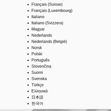
Français (Suisse)
Français (Luxembourg)
Italiano
Italiano (Svizzera)
Magyar
Nederlands
Nederlands (België)
Norsk
Polski
Português
Slovenčina
Suomi
Svenska
Türkçe
Ελληνικά
日本語
한국어