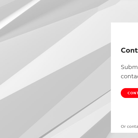
Cont
Submi
conta
CONT
Or cont