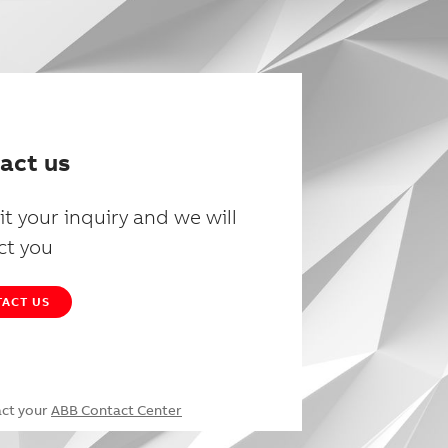
act us
t your inquiry and we will
ct you
ACT US
act your
ABB Contact Center