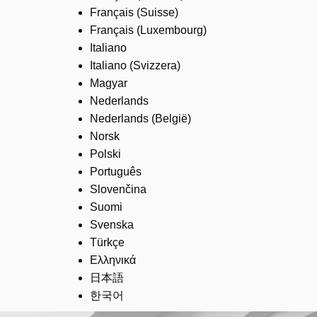
Français (Suisse)
Français (Luxembourg)
Italiano
Italiano (Svizzera)
Magyar
Nederlands
Nederlands (België)
Norsk
Polski
Português
Slovenčina
Suomi
Svenska
Türkçe
Ελληνικά
日本語
한국어