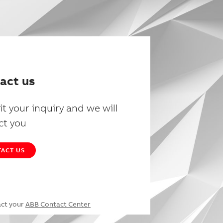
act us
t your inquiry and we will
ct you
ACT US
act your
ABB Contact Center