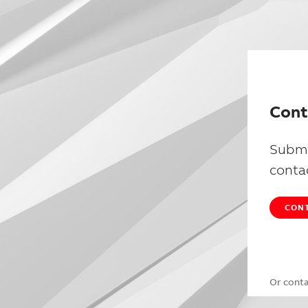
Cont
Submi
conta
CONT
Or cont