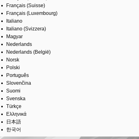
Français (Suisse)
Français (Luxembourg)
Italiano
Italiano (Svizzera)
Magyar
Nederlands
Nederlands (België)
Norsk
Polski
Português
Slovenčina
Suomi
Svenska
Türkçe
Ελληνικά
日本語
한국어