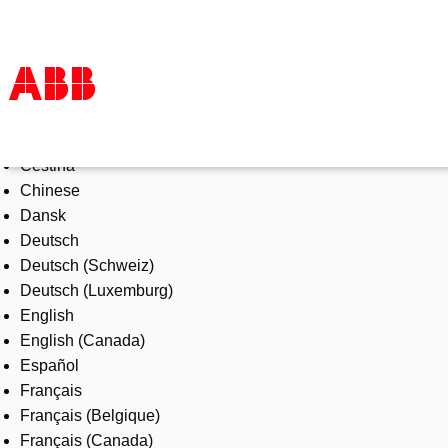
Select Language
Products & Solutions
Čeština
Industries
Chinese
Services
Dansk
About us
Deutsch
Where to buy
Deutsch (Schweiz)
Contact us
Deutsch (Luxemburg)
Careers
English
English (Canada)
Español
Français
Français (Belgique)
Français (Canada)