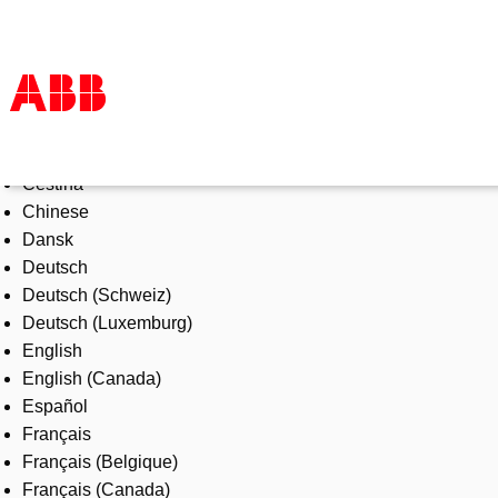
Select Language
Products & Solutions
Čeština
Industries
Chinese
Services
Dansk
About us
Deutsch
Where to buy
Deutsch (Schweiz)
Contact us
Deutsch (Luxemburg)
Careers
English
English (Canada)
Español
Français
Français (Belgique)
Français (Canada)