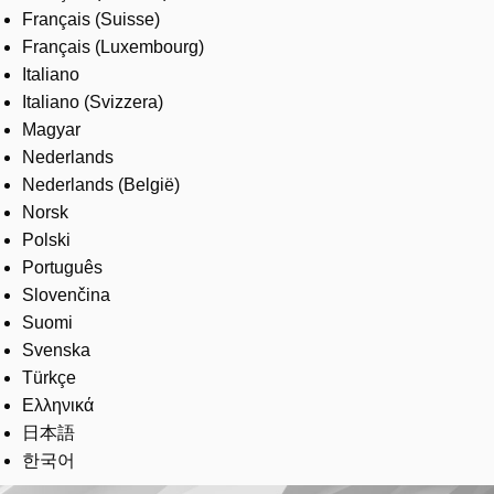
Français (Suisse)
Français (Luxembourg)
Italiano
Italiano (Svizzera)
Magyar
Nederlands
Nederlands (België)
Norsk
Polski
Português
Slovenčina
Suomi
Svenska
Türkçe
Ελληνικά
日本語
한국어