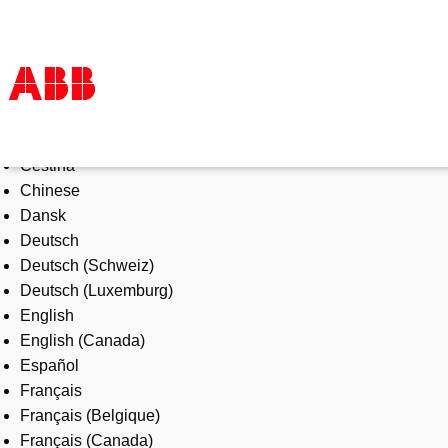
Select Language
Products & Solutions
Čeština
Industries
Chinese
Services
Dansk
About us
Deutsch
Where to buy
Deutsch (Schweiz)
Contact us
Deutsch (Luxemburg)
Careers
English
English (Canada)
Español
Français
Français (Belgique)
Français (Canada)