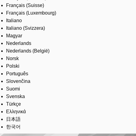
Français (Suisse)
Français (Luxembourg)
Italiano
Italiano (Svizzera)
Magyar
Nederlands
Nederlands (België)
Norsk
Polski
Português
Slovenčina
Suomi
Svenska
Türkçe
Ελληνικά
日本語
한국어