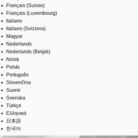
Français (Suisse)
Français (Luxembourg)
Italiano
Italiano (Svizzera)
Magyar
Nederlands
Nederlands (België)
Norsk
Polski
Português
Slovenčina
Suomi
Svenska
Türkçe
Ελληνικά
日本語
한국어