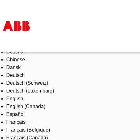
Select Language
Products & Solutions
Čeština
Industries
Chinese
Services
Dansk
About us
Deutsch
Where to buy
Deutsch (Schweiz)
Contact us
Deutsch (Luxemburg)
Careers
English
English (Canada)
Español
Français
Français (Belgique)
Français (Canada)