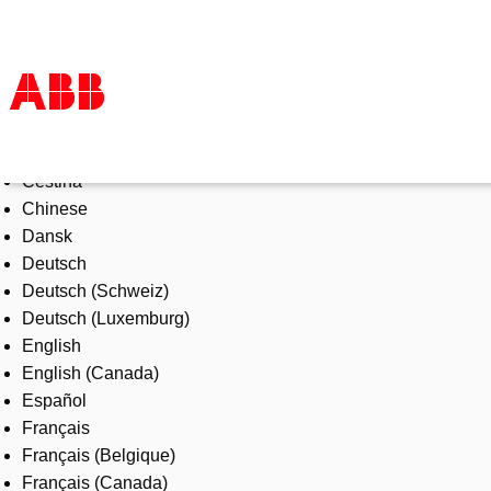
Select Language
Products & Solutions
Čeština
Industries
Chinese
Services
Dansk
About us
Deutsch
Where to buy
Deutsch (Schweiz)
Contact us
Deutsch (Luxemburg)
Careers
English
English (Canada)
Español
Français
Français (Belgique)
Français (Canada)