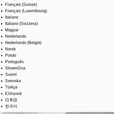
Français (Suisse)
Français (Luxembourg)
Italiano
Italiano (Svizzera)
Magyar
Nederlands
Nederlands (België)
Norsk
Polski
Português
Slovenčina
Suomi
Svenska
Türkçe
Ελληνικά
日本語
한국어