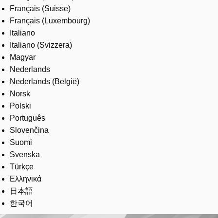
Français (Suisse)
Français (Luxembourg)
Italiano
Italiano (Svizzera)
Magyar
Nederlands
Nederlands (België)
Norsk
Polski
Português
Slovenčina
Suomi
Svenska
Türkçe
Ελληνικά
日本語
한국어