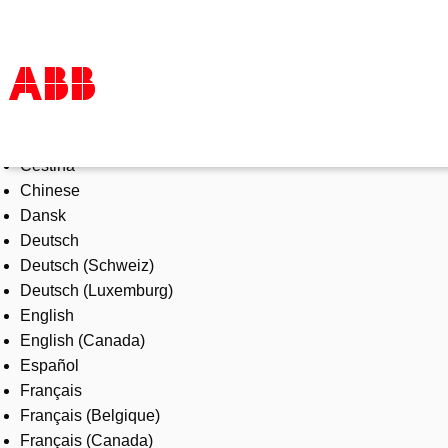
Select Language
Products & Solutions
Čeština
Industries
Chinese
Services
Dansk
About us
Deutsch
Where to buy
Deutsch (Schweiz)
Contact us
Deutsch (Luxemburg)
Careers
English
English (Canada)
Español
Français
Français (Belgique)
Français (Canada)