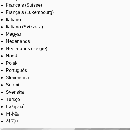
Français (Suisse)
Français (Luxembourg)
Italiano
Italiano (Svizzera)
Magyar
Nederlands
Nederlands (België)
Norsk
Polski
Português
Slovenčina
Suomi
Svenska
Türkçe
Ελληνικά
日本語
한국어