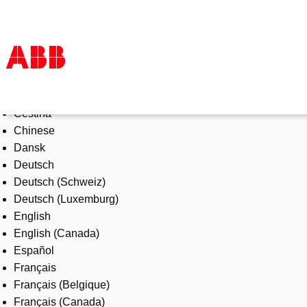
Select Language
Products & Solutions
Čeština
Industries
Chinese
Services
Dansk
About us
Deutsch
Where to buy
Deutsch (Schweiz)
Contact us
Deutsch (Luxemburg)
Careers
English
English (Canada)
Español
Français
Français (Belgique)
Français (Canada)